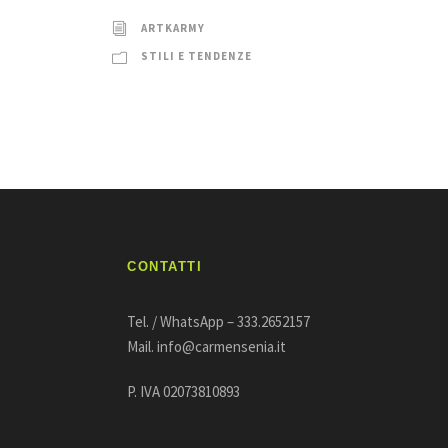
ARTKARMY
STILI E TENDENZE
CONTATTI
Tel. / WhatsApp – 333.2652157
Mail. info@carmensenia.it
P. IVA 02073810893